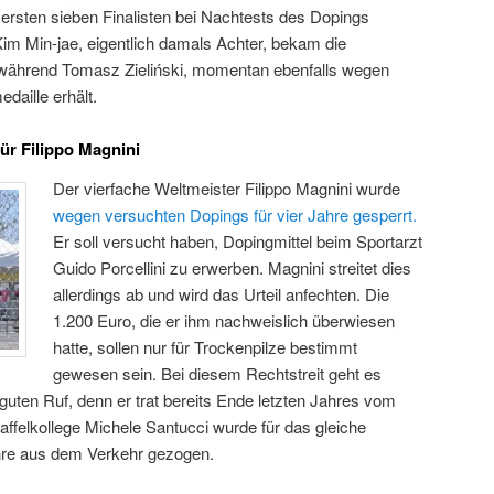
rsten sieben Finalisten bei Nachtests des Dopings
im Min-jae, eigentlich damals Achter, bekam die
 während Tomasz Zieliński, momentan ebenfalls wegen
daille erhält.
r Filippo Magnini
Der vierfache Weltmeister Filippo Magnini wurde
wegen versuchten Dopings für vier Jahre gesperrt.
Er soll versucht haben, Dopingmittel beim Sportarzt
Guido Porcellini zu erwerben. Magnini streitet dies
allerdings ab und wird das Urteil anfechten. Die
1.200 Euro, die er ihm nachweislich überwiesen
hatte, sollen nur für Trockenpilze bestimmt
gewesen sein. Bei diesem Rechtstreit geht es
uten Ruf, denn er trat bereits Ende letzten Jahres vom
affelkollege Michele Santucci wurde für das gleiche
ahre aus dem Verkehr gezogen.