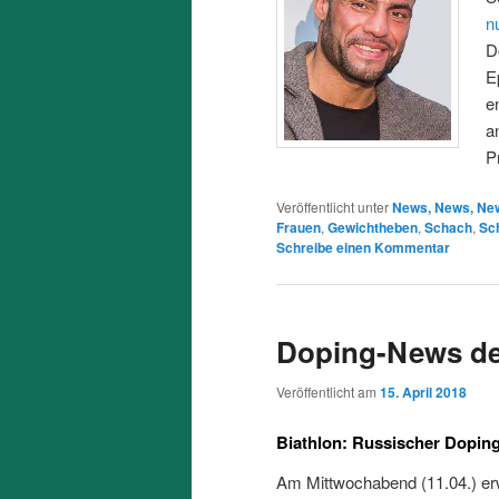
n
D
E
e
a
Pr
Veröffentlicht unter
News, News, Ne
Frauen
,
Gewichtheben
,
Schach
,
Sc
Schreibe einen Kommentar
Doping-News de
Veröffentlicht am
15. April 2018
Biathlon: Russischer Doping
Am Mittwochabend (11.04.) er