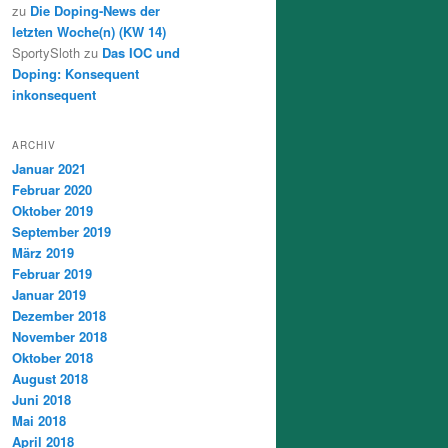
zu
Die Doping-News der
letzten Woche(n) (KW 14)
SportySloth
zu
Das IOC und
Doping: Konsequent
inkonsequent
ARCHIV
Januar 2021
Februar 2020
Oktober 2019
September 2019
März 2019
Februar 2019
Januar 2019
Dezember 2018
November 2018
Oktober 2018
August 2018
Juni 2018
Mai 2018
April 2018