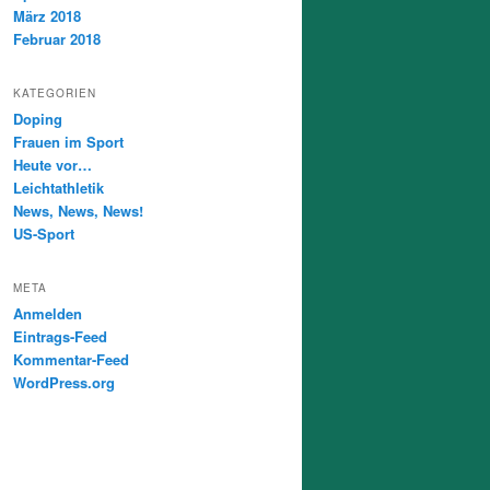
März 2018
Februar 2018
KATEGORIEN
Doping
Frauen im Sport
Heute vor…
Leichtathletik
News, News, News!
US-Sport
META
Anmelden
Eintrags-Feed
Kommentar-Feed
WordPress.org