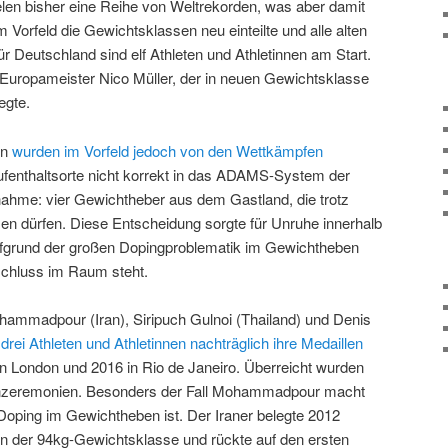
elen bisher eine Reihe von Weltrekorden, was aber damit
m Vorfeld die Gewichtsklassen neu einteilte und alle alten
ür Deutschland sind elf Athleten und Athletinnen am Start.
Europameister Nico Müller, der in neuen Gewichtsklasse
egte.
en
wurden im Vorfeld jedoch von den Wettkämpfen
Aufenthaltsorte nicht korrekt in das ADAMS-System der
ahme: vier Gewichtheber aus dem Gastland, die trotz
n dürfen. Diese Entscheidung sorgte für Unruhe innerhalb
fgrund der großen Dopingproblematik im Gewichtheben
chluss im Raum steht.
ammadpour (Iran), Siripuch Gulnoi (Thailand) und Denis
 drei Athleten und Athletinnen nachträglich ihre Medaillen
n London und 2016 in Rio de Janeiro. Überreicht wurden
lenzeremonien. Besonders der Fall Mohammadpour macht
Doping im Gewichtheben ist. Der Iraner belegte 2012
 in der 94kg-Gewichtsklasse und rückte auf den ersten