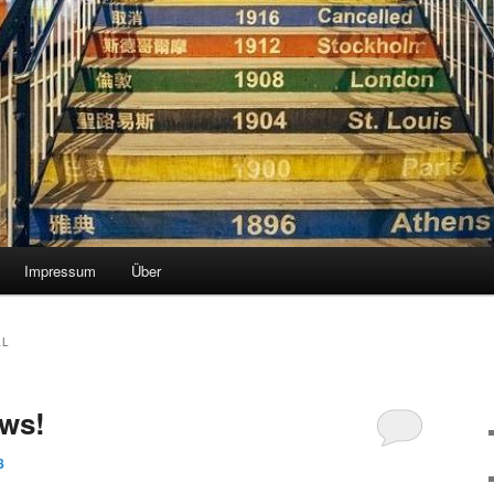
Impressum
Über
LL
ws!
8