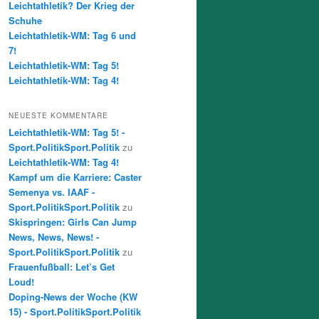
Leichtathletik? Der Krieg der
Schuhe
Leichtathletik-WM: Tag 6 und
7!
Leichtathletik-WM: Tag 5!
Leichtathletik-WM: Tag 4!
NEUESTE KOMMENTARE
Leichtathletik-WM: Tag 5! -
Sport.PolitikSport.Politik
zu
Leichtathletik-WM: Tag 4!
Kampf um die Karriere: Caster
Semenya vs. IAAF -
Sport.PolitikSport.Politik
zu
Skispringen: Girls Can Jump
News, News, News! -
Sport.PolitikSport.Politik
zu
Frauenfußball: Let’s Get
Loud!
Doping-News der Woche (KW
15) - Sport.PolitikSport.Politik