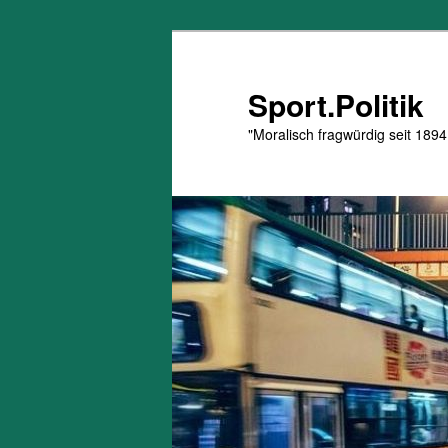
Zum
Zum
primären
sekundären
Inhalt
Inhalt
Sport.Politik
springen
springen
"Moralisch fragwürdig seit 1894