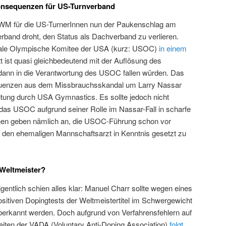
nsequenzen für US-Turnverband
n WM für die US-TurnerInnen nun der Paukenschlag am
and droht, den Status als Dachverband zu verlieren.
onale Olympische Komitee der USA (kurz: USOC)
in einem
t ist quasi gleichbedeutend mit der Auflösung des
ann in die Verantwortung des USOC fallen würden. Das
uenzen aus dem Missbrauchsskandal um Larry Nassar
tung durch USA Gymnastics. Es sollte jedoch nicht
das USOC aufgrund seiner Rolle im Nassar-Fall in scharfe
innen geben nämlich an, die USOC-Führung schon vor
den ehemaligen Mannschaftsarzt in Kenntnis gesetzt zu
 Weltmeister?
igentlich schien alles klar: Manuel Charr sollte wegen eines
ositiven Dopingtests der Weltmeistertitel im Schwergewicht
berkannt werden. Doch aufgrund von Verfahrensfehlern auf
eiten der VADA (Voluntary Anti-Doping Association)
folgt