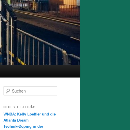
S
u
c
h
NEUESTE BEITRÄGE
e
WNBA: Kelly Loeffler und die
n
Atlanta Dream
Technik-Doping in der