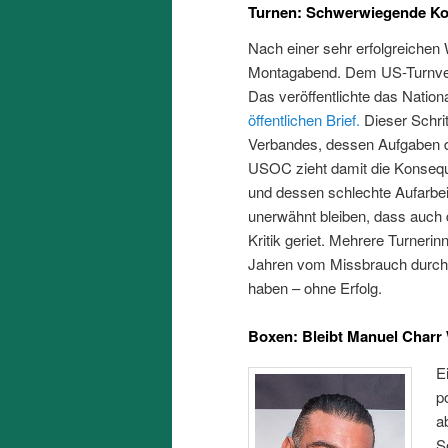
Turnen: Schwerwiegende Ko
Nach einer sehr erfolgreiche
Montagabend. Dem US-Turnverb
Das veröffentlichte das Nati
öffentlichen Brief.
Dieser Schrit
Verbandes, dessen Aufgaben d
USOC zieht damit die Konseq
und dessen schlechte Aufarbei
unerwähnt bleiben, dass auch 
Kritik geriet. Mehrere Turner
Jahren vom Missbrauch durch 
haben – ohne Erfolg.
Boxen: Bleibt Manuel Charr
E
p
a
S