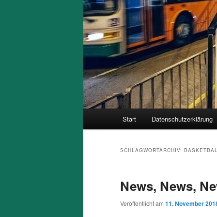
Hauptmenü
Start
Datenschutzerklärung
SCHLAGWORTARCHIV:
BASKETBA
News, News, Ne
Veröffentlicht am
11. November 201