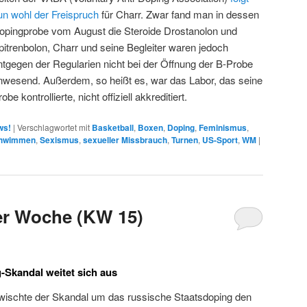
un wohl der Freispruch
für Charr. Zwar fand man in dessen
opingprobe vom August die Steroide Drostanolon und
pitrenbolon, Charr und seine Begleiter waren jedoch
ntgegen der Regularien nicht bei der Öffnung der B-Probe
nwesend. Außerdem, so heißt es, war das Labor, das seine
obe kontrollierte, nicht offiziell akkreditiert.
ws!
|
Verschlagwortet mit
Basketball
,
Boxen
,
Doping
,
Feminismus
,
hwimmen
,
Sexismus
,
sexueller Missbrauch
,
Turnen
,
US-Sport
,
WM
|
r Woche (KW 15)
-Skandal weitet sich aus
wischte der Skandal um das russische Staatsdoping den