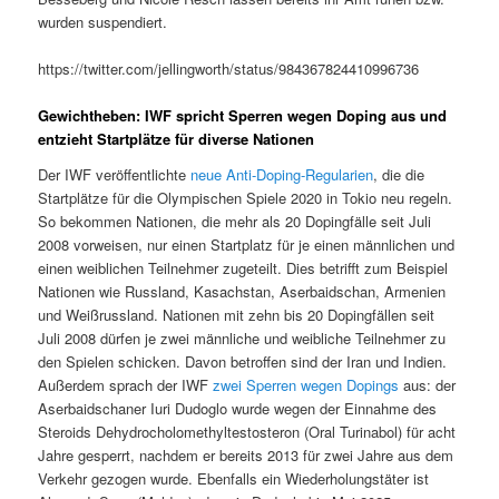
wurden suspendiert.
https://twitter.com/jellingworth/status/984367824410996736
Gewichtheben: IWF spricht Sperren wegen Doping aus und
entzieht Startplätze für diverse Nationen
Der IWF veröffentlichte
neue Anti-Doping-Regularien
, die die
Startplätze für die Olympischen Spiele 2020 in Tokio neu regeln.
So bekommen Nationen, die mehr als 20 Dopingfälle seit Juli
2008 vorweisen, nur einen Startplatz für je einen männlichen und
einen weiblichen Teilnehmer zugeteilt. Dies betrifft zum Beispiel
Nationen wie Russland, Kasachstan, Aserbaidschan, Armenien
und Weißrussland. Nationen mit zehn bis 20 Dopingfällen seit
Juli 2008 dürfen je zwei männliche und weibliche Teilnehmer zu
den Spielen schicken. Davon betroffen sind der Iran und Indien.
Außerdem sprach der IWF
zwei Sperren wegen Dopings
aus: der
Aserbaidschaner Iuri Dudoglo wurde wegen der Einnahme des
Steroids Dehydrocholomethyltestosteron (Oral Turinabol) für acht
Jahre gesperrt, nachdem er bereits 2013 für zwei Jahre aus dem
Verkehr gezogen wurde. Ebenfalls ein Wiederholungstäter ist