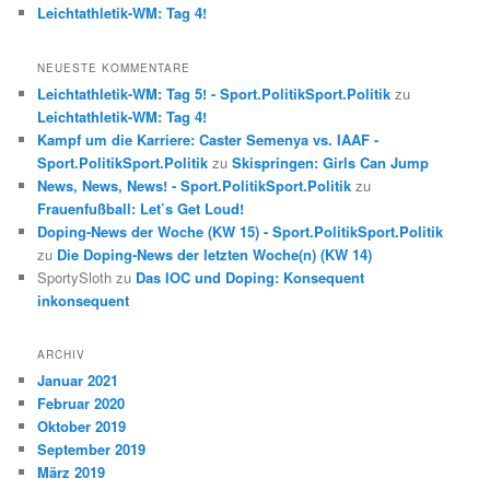
Leichtathletik-WM: Tag 4!
NEUESTE KOMMENTARE
Leichtathletik-WM: Tag 5! - Sport.PolitikSport.Politik
zu
Leichtathletik-WM: Tag 4!
Kampf um die Karriere: Caster Semenya vs. IAAF -
Sport.PolitikSport.Politik
zu
Skispringen: Girls Can Jump
News, News, News! - Sport.PolitikSport.Politik
zu
Frauenfußball: Let’s Get Loud!
Doping-News der Woche (KW 15) - Sport.PolitikSport.Politik
zu
Die Doping-News der letzten Woche(n) (KW 14)
SportySloth
zu
Das IOC und Doping: Konsequent
inkonsequent
ARCHIV
Januar 2021
Februar 2020
Oktober 2019
September 2019
März 2019