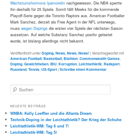
Wachstumshormons Ipamorelin
nachgewiesen. Die NBA sperrte
ihn deshalb für 25 Spiele. Somit fällt Meeks für die kommende
Playoff-Serie gegen die Toronto Raptors aus. American Footballer
Mark Sanchez, derzeit als Free Agent in der NFL unterwegs,
muss
wegen Dopings
die ersten vier Spiele der nächsten Saison
aussetzen. Auf welche Substanz Sanchez positiv getestet
wurde, ist bislang allerdings nicht bekannt.
Veröffentlicht unter
Doping
,
News, News, News!
|
Verschlagwortet mit
American Football
,
Basketball
,
Biathlon
,
Commonwealth Games
,
Doping
,
Gewichtheben
,
IBU
,
Korruption
,
Leichtathletik
,
Radsport
,
Russland
,
Tennis
,
US-Sport
|
Schreibe einen Kommentar
S
u
c
h
NEUESTE BEITRÄGE
e
WNBA: Kelly Loeffler und die Atlanta Dream
n
Technik-Doping in der Leichtathletik? Der Krieg der Schuhe
Leichtathletik-WM: Tag 6 und 7!
Leichtathletik-WM: Tag 5!