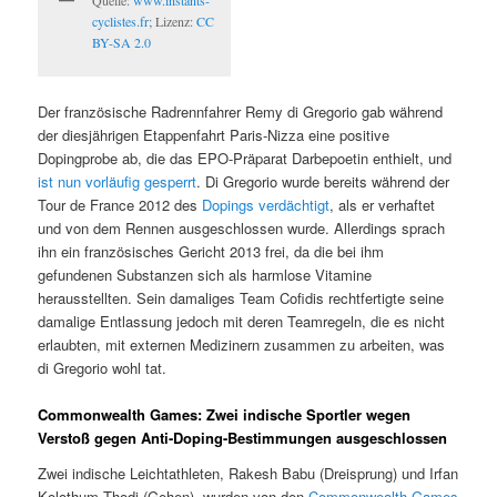
Quelle:
www.instants-
cyclistes.fr
; Lizenz:
CC
BY-SA 2.0
Der französische Radrennfahrer Remy di Gregorio gab während
der diesjährigen Etappenfahrt Paris-Nizza eine positive
Dopingprobe ab, die das EPO-Präparat Darbepoetin enthielt, und
ist nun vorläufig gesperrt
. Di Gregorio wurde bereits während der
Tour de France 2012 des
Dopings verdächtigt
, als er verhaftet
und von dem Rennen ausgeschlossen wurde. Allerdings sprach
ihn ein französisches Gericht 2013 frei, da die bei ihm
gefundenen Substanzen sich als harmlose Vitamine
herausstellten. Sein damaliges Team Cofidis rechtfertigte seine
damalige Entlassung jedoch mit deren Teamregeln, die es nicht
erlaubten, mit externen Medizinern zusammen zu arbeiten, was
di Gregorio wohl tat.
Commonwealth Games: Zwei indische Sportler wegen
Verstoß gegen Anti-Doping-Bestimmungen ausgeschlossen
Zwei indische Leichtathleten, Rakesh Babu (Dreisprung) und Irfan
Kolothum Thodi (Gehen), wurden von den
Commonwealth Games