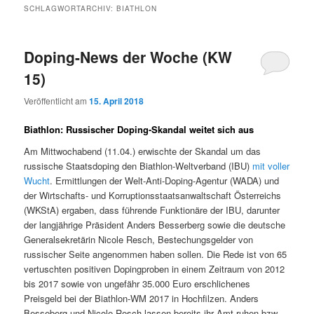
SCHLAGWORTARCHIV:
BIATHLON
Doping-News der Woche (KW
15)
Veröffentlicht am
15. April 2018
Biathlon: Russischer Doping-Skandal weitet sich aus
Am Mittwochabend (11.04.) erwischte der Skandal um das
russische Staatsdoping den Biathlon-Weltverband (IBU)
mit voller
Wucht
. Ermittlungen der Welt-Anti-Doping-Agentur (WADA) und
der Wirtschafts- und Korruptionsstaatsanwaltschaft Österreichs
(WKStA) ergaben, dass führende Funktionäre der IBU, darunter
der langjährige Präsident Anders Besserberg sowie die deutsche
Generalsekretärin Nicole Resch, Bestechungsgelder von
russischer Seite angenommen haben sollen. Die Rede ist von 65
vertuschten positiven Dopingproben in einem Zeitraum von 2012
bis 2017 sowie von ungefähr 35.000 Euro erschlichenes
Preisgeld bei der Biathlon-WM 2017 in Hochfilzen. Anders
Besseberg und Nicole Resch lassen bereits ihr Amt ruhen bzw.