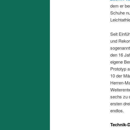
dem er ber
Schuhe nu
Leichtathle
Seit Einfü
und Rekord
sogenannte
den 16 Jah
eigene Bes
Prototyp a
10 der Män
Herren-Mar
Weiterentw
sechs zu 
ersten dre
endlos.
Technik-D