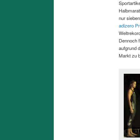
Sportartik
Halbmarat
nur siebe
adizero P
Weltrekord
Dennoch f
aufgrund 
Markt zu b