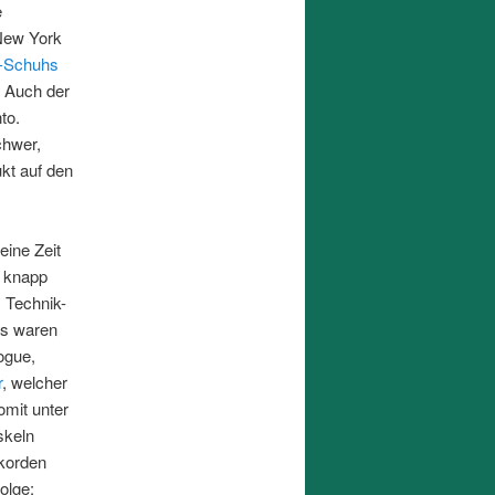
e
New York
-Schuhs
. Auch der
to.
chwer,
kt auf den
eine Zeit
 knapp
. Technik-
ls waren
ogue,
r
, welcher
omit unter
skeln
ekorden
olge: