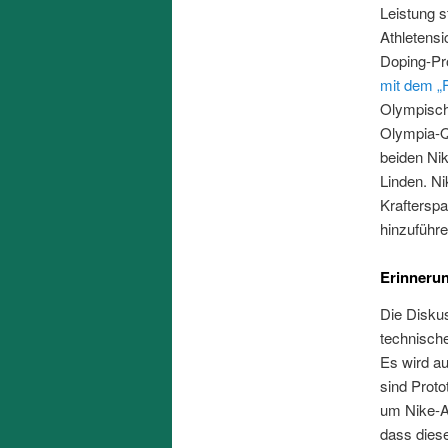
Leistung s
Athletensi
Doping-Pr
mit dem „
Olympische
Olympia-Qu
beiden Ni
Linden. N
Krafterspa
hinzuführe
Erinneru
Die Diskus
technische
Es wird a
sind Prot
um Nike-A
dass diese