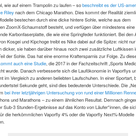
, wie auf einem Trampolin zu laufen – so
beschreibt es der US-amer
e Riley
nach dem Chicago Marathon. Dies kommt der Realität ziemli
Modelle bestechen durch eine dicke hintere Sohle, welche aus dem
en ZoomX-Schaumstoff besteht, und verfügen über mindestens eine
de Karbonfaserplatte, die wie eine Springfeder funktioniert. Bei den 
on Kosgei und Kipchoge treibt es Nike dabei auf die Spitze: nicht nur 
 dicker, sie haben darüber hinaus noch zwei zusätzliche Luftkissen 
eil der Sohle. Das hat eine enorme Kraftersparnis zur Folge. Zu die
ommt auch eine Studie
, die 2017 in der Fachzeitschrift „Sports Medi
icht wurde. Danach verbesserte sich die Laufökonomie in Vaporflys 
nt im Vergleich zu anderen beliebten Laufschuhen. In einer Sportart, b
undertstel Sekunde geht, sind dies bedeutende Unterschiede. Die „N
am
bei ihrer letztjährigen Untersuchung von rund einer Millionen Renn
hons und Marathons – zu einem ähnlichen Resultat. Demnach ginge
r Sub-3 Stunden-Ergebnisse auf das Konto von Läufer*innen, die sic
für die herkömmlichen Vaporfly 4% oder die Vaporfly Next%-Modelle
en.