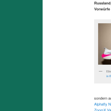
Russland
Vorwürfe 
Eli
in 
sondern a
Alphafly
ZoomX Vap