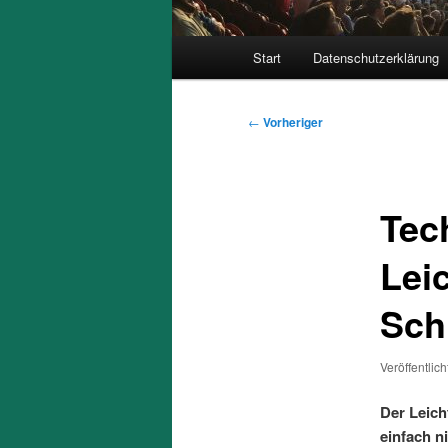
Hauptmenü
Start
Datenschutzerklärung
Beitragsnavigation
←
Vorheriger
Tec
Leic
Sch
Veröffentlic
Der Leich
einfach n