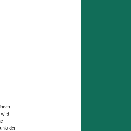
*innen
 wird
he
punkt der