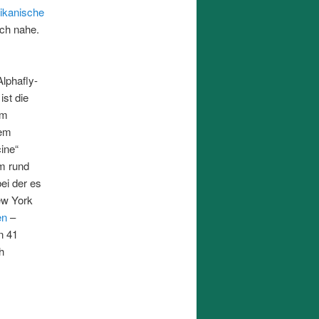
ikanische
ch nahe.
Alphafly-
ist die
im
sem
cine“
um rund
ei der es
ew York
en
–
n 41
h