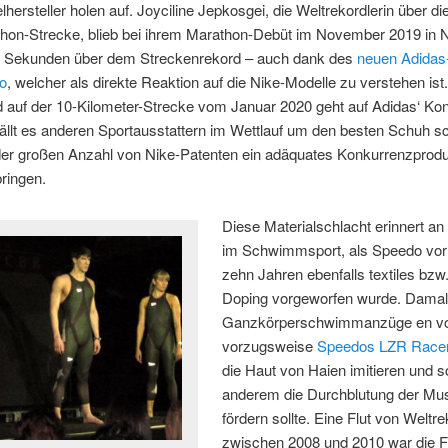
elhersteller holen auf. Joyciline Jepkosgei, die Weltrekordlerin über di
hon-Strecke, blieb bei ihrem Marathon-Debüt im November 2019 in 
n Sekunden über dem Streckenrekord – auch dank des
neuen Adidas
ro
, welcher als direkte Reaktion auf die Nike-Modelle zu verstehen ist
 auf der 10-Kilometer-Strecke vom Januar 2020 geht auf Adidas‘ Kon
ällt es anderen Sportausstattern im Wettlauf um den besten Schuh s
der großen Anzahl von Nike-Patenten ein adäquates Konkurrenzprodu
ringen.
Diese Materialschlacht erinnert an 
im Schwimmsport, als Speedo vor
zehn Jahren ebenfalls textiles bzw
Doping vorgeworfen wurde. Dama
Ganzkörperschwimmanzüge en v
vorzugsweise
Speedos LZR Race
die Haut von Haien imitieren und s
anderem die Durchblutung der Mu
fördern sollte. Eine Flut von Weltr
zwischen 2008 und 2010 war die F