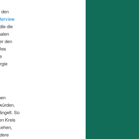
n den
nterview
die die
nalen
er den
Des
e
rgie
hen
 würden.
ängelt. So
en Kreis
sehen,
ndere