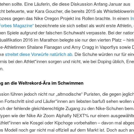
tehen sollte. Eine Läuferin, die diese Diskussion Anfang Januar aus
cht befeuerte, war Kara Goucher, die bereits 2015 als Whistlebloweri
ozess gegen das Nike Oregon Projekt ins Rollen brachte. In einem
I
Forbes Magazine“
bezeichnete sie sich selbst als wohl erste Athletin, 
n Spiele aufgrund der falschen Schuhwahl verpasste. Bei der natio
alifikation 2016 im Marathon belegte sie nur den vierten Platz – hint
ke-Athletinnen Shalane Flanagan und Amy Cragg in Vaporflys sowie 
ike
streitet diese Vorwürfe natürlich ab.
Die Schuhe würden nur für ein
rnis bei den Athlet*innen sorgen und nicht, wie bei Doping üblich, Ene
n.
ng an die Weltrekord-Ära im Schwimmen
sion führen jedoch nicht nur „altmodische“ Puristen, die gegen jeglic
n Fortschritt sind und Läufer*innen am liebsten barfuß sehen wollen
uch der fehlende gleichberechtigte Zugang zu den Nike-Schuhen bem
otypen wie der Nike Air Zoom Alphafly NEXT% nur einem ausgewählt
thlet*innen wie Kosgei oder Kipchoge vorbehalten – davon mal abge
s Modell noch gar nicht mal offiziell auf dem Markt ist. Doch auch a