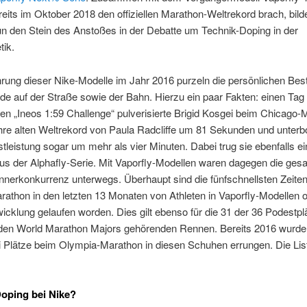
eits im Oktober 2018 den offiziellen Marathon-Weltrekord brach, bild
n den Stein des Anstoßes in der Debatte um Technik-Doping in der
tik.
hrung dieser Nike-Modelle im Jahr 2016 purzeln die persönlichen Bes
e auf der Straße sowie der Bahn. Hierzu ein paar Fakten: einen Tag
n „Ineos 1:59 Challenge“ pulverisierte Brigid Kosgei beim Chicago-
re alten Weltrekord von Paula Radcliffe um 81 Sekunden und unterbo
tleistung sogar um mehr als vier Minuten. Dabei trug sie ebenfalls e
us der Alphafly-Serie. Mit Vaporfly-Modellen waren dagegen die ges
nerkonkurrenz unterwegs. Überhaupt sind die fünfschnellsten Zeite
athon in den letzten 13 Monaten von Athleten in Vaporfly-Modellen 
icklung gelaufen worden. Dies gilt ebenso für die 31 der 36 Podestpl
den World Marathon Majors gehörenden Rennen. Bereits 2016 wurde
i Plätze beim Olympia-Marathon in diesen Schuhen errungen. Die List
oping bei Nike?