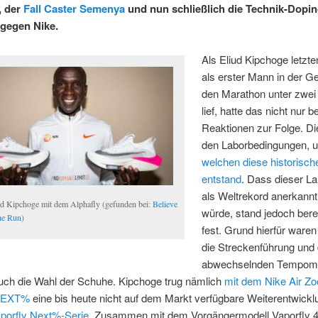
, der
Fall Caster Semenya
und nun schließlich die Technik-Dopin
gegen Nike.
Als Eliud Kipchoge letzt
als erster Mann in der G
den Marathon unter zwei
lief, hatte das nicht nur b
Reaktionen zur Folge. Di
den Laborbedingungen, u
welchen diese historisch
entstand
. Dass dieser La
als Weltrekord anerkann
ud Kipchoge mit dem Alphafly (gefunden bei:
Believe
würde, stand jedoch bere
the Run
)
fest. Grund hierfür waren
die Streckenführung und 
abwechselnden Tempom
uch die Wahl der Schuhe. Kipchoge trug nämlich
mit dem Nike Air Z
 NEXT%
eine bis heute nicht auf dem Markt verfügbare Weiterentwickl
orfly Next%-Serie
. Zusammen mit dem Vorgängermodell Vaporfly 4