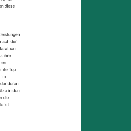
en diese
tleistungen
 nach der
Marathon
t ihre
inen
amte Top
n im
oder deren
ätze in den
n die
e ist