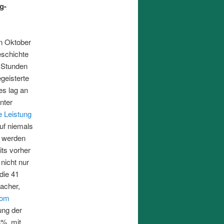
g-
en Oktober
eschichte
 Stunden
egeisterte
es lag an
nter
e Leistung
uf niemals
t werden
its vorher
 nicht nur
die 41
acher,
oom
ung der
%, mit