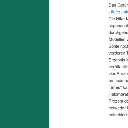
Das Gefühl
Läufer Jak
Die Nike-
sogenannt
durchgehen
Modellen v
Sohle noch
vorderen T
Ergebnis
k
veröffentl
vier Proze
um jede h
Times“ k
Halbmarat
Prozent de
entweder 
entschied