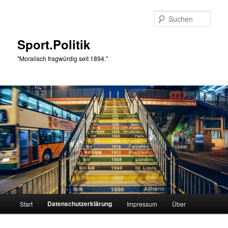
Zum
primären
Such
Inhalt
springen
Sport.Politik
"Moralisch fragwürdig seit 1894."
Hauptmenü
Datenschutzerklärung
Start
Impressum
Über