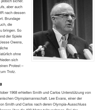
jedoch sicher.
ufs, aber auch
HR nach dessen
rt. Brundage
uch, die
u bringen. So
end der Spiele
 Jesse Owens,
liche
atürlich ohne
hieden sich
inen Protest –
zum Trotz.
ng
ober 1968 erhielten Smith und Carlos Unterstützung von
anischen Olympiamannschaft. Lee Evans, einer der
on Smith und Carlos nach deren Olympia-Ausschluss
ennen über die 400 Meter teilzunehmen. Bei der