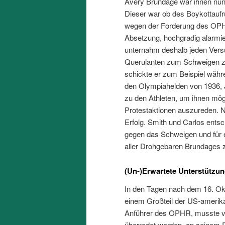
Avery Brundage war ihnen nun 
Dieser war ob des Boykottaufr
wegen der Forderung des OP
Absetzung, hochgradig alarmie
unternahm deshalb jeden Vers
Querulanten zum Schweigen z
schickte er zum Beispiel währ
den Olympiahelden von 1936,
zu den Athleten, um ihnen mög
Protestaktionen auszureden. N
Erfolg. Smith und Carlos entsc
gegen das Schweigen und für e
aller Drohgebaren Brundages 
(Un-)Erwartete Unterstützu
In den Tagen nach dem 16. Okt
einem Großteil der US-amerik
Anführer des OPHR, musste v
überredet werden, an seinem R