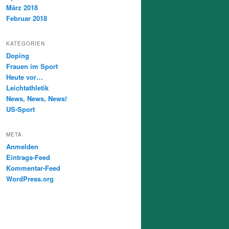
März 2018
Februar 2018
KATEGORIEN
Doping
Frauen im Sport
Heute vor…
Leichtathletik
News, News, News!
US-Sport
META
Anmelden
Eintrags-Feed
Kommentar-Feed
WordPress.org