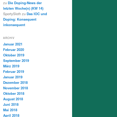
zu
Die Doping-News der
letzten Woche(n) (KW 14)
SportySloth
zu
Das IOC und
Doping: Konsequent
inkonsequent
ARCHIV
Januar 2021
Februar 2020
Oktober 2019
September 2019
März 2019
Februar 2019
Januar 2019
Dezember 2018
November 2018
Oktober 2018
August 2018
Juni 2018
Mai 2018
April 2018