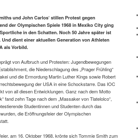
iths und John Carlos‘ stillen Protest gegen
nd der Olympischen Spiele 1968 in Mexiko City ging
 Sportliche in den Schatten. Noch 50 Jahre später ist
Und dient einer aktuellen Generation von Athleten
 als Vorbild.
geprägt von Aufbruch und Protesten: Jugendbewegungen
stablishment, die Niederschlagung des „Prager Frühling“
akei und die Ermordung Martin Luther Kings sowie Robert
rrechtsbewegung der USA in eine Schockstarre. Das IOC
ckt von all diesen Entwicklungen. Ganz nach dem Motto
olitik“ fand zehn Tage nach dem „Massaker von Tlatelolco“,
rotestierende Studentinnen und Studenten durch das
 wurden, die Eröffnungsfeier der Olympischen
tatt.
feier, am 16. Oktober 1968, krönte sich Tommie Smith zum