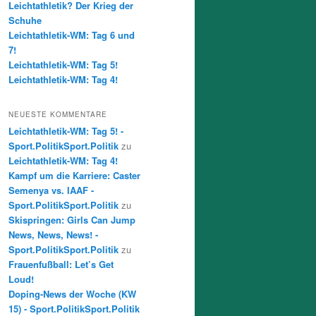
Leichtathletik? Der Krieg der
Schuhe
Leichtathletik-WM: Tag 6 und
7!
Leichtathletik-WM: Tag 5!
Leichtathletik-WM: Tag 4!
NEUESTE KOMMENTARE
Leichtathletik-WM: Tag 5! -
Sport.PolitikSport.Politik
zu
Leichtathletik-WM: Tag 4!
Kampf um die Karriere: Caster
Semenya vs. IAAF -
Sport.PolitikSport.Politik
zu
Skispringen: Girls Can Jump
News, News, News! -
Sport.PolitikSport.Politik
zu
Frauenfußball: Let’s Get
Loud!
Doping-News der Woche (KW
15) - Sport.PolitikSport.Politik