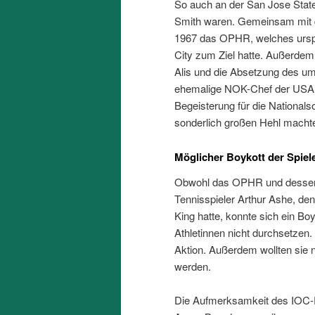
So auch an der San Jose Stat
Smith waren. Gemeinsam mit d
1967 das OPHR, welches urspr
City zum Ziel hatte. Außerdem
Alis und die Absetzung des u
ehemalige NOK-Chef der USA wa
Begeisterung für die Nationalso
sonderlich großen Hehl macht
Möglicher Boykott der Spiel
Obwohl das OPHR und dessen 
Tennisspieler Arthur Ashe, de
King hatte, konnte sich ein Bo
Athletinnen nicht durchsetzen. 
Aktion. Außerdem wollten sie n
werden.
Die Aufmerksamkeit des IOC-