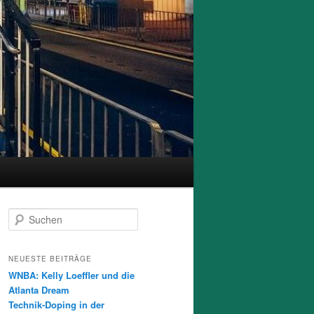
S
u
c
h
NEUESTE BEITRÄGE
e
WNBA: Kelly Loeffler und die
n
Atlanta Dream
Technik-Doping in der