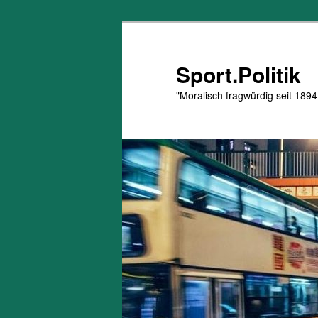
Zum
Zum
primären
sekundären
Inhalt
Inhalt
Sport.Politik
springen
springen
"Moralisch fragwürdig seit 1894