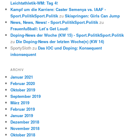
Leichtathletik-WM: Tag 4!
Kampf um die Karriere: Caster Semenya vs. IAAF -
Sport.PolitikSport.Politik
zu
Skispringen: Girls Can Jump
News, News, News! - Sport.PolitikSport.Politik
zu
Frauenfußball: Let’s Get Loud!
Doping-News der Woche (KW 15) - Sport.PolitikSport.Politik
zu
Die Doping-News der letzten Woche(n) (KW 14)
SportySloth
zu
Das IOC und Doping: Konsequent
inkonsequent
ARCHIV
Januar 2021
Februar 2020
Oktober 2019
September 2019
März 2019
Februar 2019
Januar 2019
Dezember 2018
November 2018
Oktober 2018