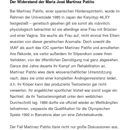
Der Widerstand der Maria José Martínez Patiño
Bei Martínez Patiño, einer spanischen Hürdensprinterin, wurde im
Rahmen der Universiade 1985 in Japan der Karyotyp 46,XY
festgestellt – genetisch gesehen gilt sie somit als männlich,
physiologisch betrachtet ist sie allerdings eine Frau mit Brüsten
und einer Vagina. Sie wuchs als Frau auf, nicht einmal ihre Eltern
wussten von dieser genetischen Anomalie. Doch sowohl die
IAAF als auch das IOC sperrten Martínez Patiño und annullierten
ihre Rekorde, sie verlor außerdem ihr Stipendium sowie ihren
Verlobten, von der öffentlichen Demütigung mal ganz abgesehen.
Ganze drei Jahre dauerte ihr Kampf um Rehabilitation an.
Martínez Patiño wies dank wissenschaftlicher Unterstützung
nach, dass sie unter einer kompletten Androgenresistenz leidet,
d.h. ihr Körper kann das produzierte Testosteron gar nicht
verwerten. Ihr angeblicher sportlicher Vorteil war somit sogar ein
Nachteil, da ihr Testosterongehalt unter dem weiblichen
Durchschnitt lag. 1989 durfte sie offiziell wieder an Wettkämpfen
teilnehmen, verpasste die Qualifikation für die Olympischen
Spiele 1992 in Barcelona aber um eine Zehntelsekunde.
Der Fall Martínez Patiño löste nicht nur große Diskussionen aus,