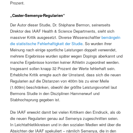
Prozent.
„Caster-Semenya-Regularien“
Der Autor dieser Studie, Dr. Stéphane Bermon, seinerseits
Direktor des IAAF Health & Science Departments, sieht sich
massiver Kritik ausgesetzt. Diverse Wissenschaftler
bemängeln
die statistische Fehlerhaftigkeit der Studie
. So wurden ihrer
Meinung nach einige sportliche Leistungen doppelt verwendet,
mehrere Ergebnisse wurden später wegen Dopings aberkannt und
manche Ergebnisse konnten keiner Athletin zugeordnet werden.
Insgesamt sollen knapp 32 Prozent der Werte fehlerhaft sein.
Erhebliche Kritik erregte auch der Umstand, dass sich die neuen
Regularien auf die Distanzen von 400m bis zu einer Meile
(1.609m) beschränken, obwohl der größte Leistungsvorteil laut
Bermons Studie in den Disziplinen Hammerwurf und
Stabhochsprung gegeben ist.
Die IAAF erweckt damit bei vielen Kritikern den Eindruck, als ob
die neuen Regularien genau auf Semenya zugeschnitten seien.
In Leichtathletikkreisen und in den sozialen Medien wird über die
Absichten der IAAF spekuliert – nämlich Semenya, die in den