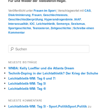
Für und Wieder der Testosteron-Regel.
Veröffentlicht unter
Frauen im Sport
|
Verschlagwortet mit
CAS
,
Diskriminierung
,
Frauen
,
Geschlechtstests
,
Geschlechtsüberprüfung
,
Hyperandrogenämie
,
IAAF
,
Intersexualität
,
IOC
,
Leichtathletik
,
Semenya
,
Sexismus
,
Sportgeschichte
,
Testosteron
,
Zeitgeschichte
|
Schreibe einen
Kommentar
S
u
c
h
NEUESTE BEITRÄGE
e
WNBA: Kelly Loeffler und die Atlanta Dream
n
Technik-Doping in der Leichtathletik? Der Krieg der Schuhe
Leichtathletik-WM: Tag 6 und 7!
Leichtathletik-WM: Tag 5!
Leichtathletik-WM: Tag 4!
NEUESTE KOMMENTARE
Leichtathletik-WM: Tag 5! - Sport.PolitikSport.Politik
zu