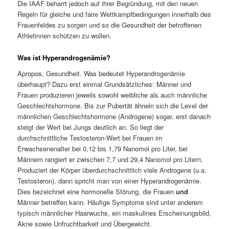
Die IAAF beharrt jedoch auf ihrer Begründung, mit den neuen
Regeln für gleiche und faire Wettkampfbedingungen innerhalb des
Frauenfeldes zu sorgen und so die Gesundheit der betroffenen
Athletinnen schützen zu wollen.
Was ist Hyperandrogenämie?
Apropos, Gesundheit. Was bedeutet Hyperandrogenämie
überhaupt? Dazu erst einmal Grundsätzliches: Männer und
Frauen produzieren jeweils sowohl weibliche als auch männliche
Geschlechtshormone. Bis zur Pubertät ähneln sich die Level der
männlichen Geschlechtshormone (Androgene) sogar, erst danach
steigt der Wert bei Jungs deutlich an. So liegt der
durchschnittliche Testosteron-Wert bei Frauen im
Erwachsenenalter bei 0,12 bis 1,79 Nanomol pro Liter, bei
Männern rangiert er zwischen 7,7 und 29,4 Nanomol pro Litern.
Produziert der Körper überdurchschnittlich viele Androgene (u.a.
Testosteron), dann spricht man von einer Hyperandrogenämie.
Dies bezeichnet eine hormonelle Störung, die Frauen
und
Männer betreffen kann. Häufige Symptome sind unter anderem
typisch männlicher Haarwuchs, ein maskulines Erscheinungsbild,
Akne sowie Unfruchtbarkeit und Übergewicht.