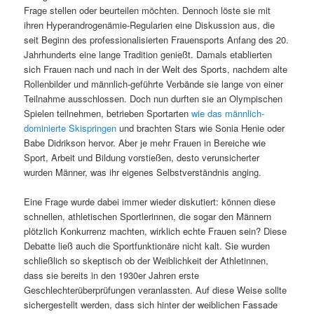
Frage stellen oder beurteilen möchten. Dennoch löste sie mit
ihren Hyperandrogenämie-Regularien eine Diskussion aus, die
seit Beginn des professionalisierten Frauensports Anfang des 20.
Jahrhunderts eine lange Tradition genießt. Damals etablierten
sich Frauen nach und nach in der Welt des Sports, nachdem alte
Rollenbilder und männlich-geführte Verbände sie lange von einer
Teilnahme ausschlossen. Doch nun durften sie an Olympischen
Spielen teilnehmen, betrieben Sportarten
wie das männlich-
dominierte Skispringen
und brachten Stars wie Sonia Henie oder
Babe Didrikson hervor. Aber je mehr Frauen in Bereiche wie
Sport, Arbeit und Bildung vorstießen, desto verunsicherter
wurden Männer, was ihr eigenes Selbstverständnis anging.
Eine Frage wurde dabei immer wieder diskutiert: können diese
schnellen, athletischen Sportlerinnen, die sogar den Männern
plötzlich Konkurrenz machten, wirklich echte Frauen sein? Diese
Debatte ließ auch die Sportfunktionäre nicht kalt. Sie wurden
schließlich so skeptisch ob der Weiblichkeit der Athletinnen,
dass sie bereits in den 1930er Jahren erste
Geschlechterüberprüfungen veranlassten. Auf diese Weise sollte
sichergestellt werden, dass sich hinter der weiblichen Fassade