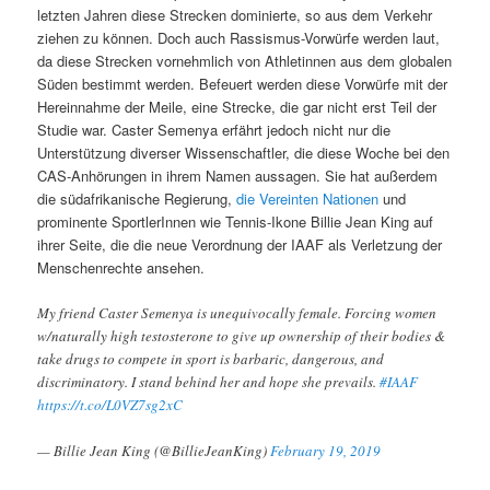
letzten Jahren diese Strecken dominierte, so aus dem Verkehr
ziehen zu können. Doch auch Rassismus-Vorwürfe werden laut,
da diese Strecken vornehmlich von Athletinnen aus dem globalen
Süden bestimmt werden. Befeuert werden diese Vorwürfe mit der
Hereinnahme der Meile, eine Strecke, die gar nicht erst Teil der
Studie war. Caster Semenya erfährt jedoch nicht nur die
Unterstützung diverser Wissenschaftler, die diese Woche bei den
CAS-Anhörungen in ihrem Namen aussagen. Sie hat außerdem
die südafrikanische Regierung,
die Vereinten Nationen
und
prominente SportlerInnen wie Tennis-Ikone Billie Jean King auf
ihrer Seite, die die neue Verordnung der IAAF als Verletzung der
Menschenrechte ansehen.
My friend Caster Semenya is unequivocally female. Forcing women
w/naturally high testosterone to give up ownership of their bodies &
take drugs to compete in sport is barbaric, dangerous, and
discriminatory. I stand behind her and hope she prevails.
#IAAF
https://t.co/L0VZ7sg2xC
— Billie Jean King (@BillieJeanKing)
February 19, 2019