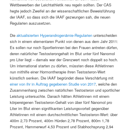
Wettbewerben der Leichtathletik neu regeln sollten. Der CAS
hegte jedoch Zweifel an der wissenschaftlichen Beweisführung
der IAAF, so dass sich die IAAF gezwungen sah, die neuen
Regularien auszusetzen.
Die
aktualisierten Hyperandrogenämie-Regularien
unterscheiden
sich in einem elementaren Punkt von denen aus dem Jahr 2011:
Es sollen nur noch Sportlerinnen bei den Frauen antreten dürfen,
deren natürlicher Testosterongehalt im Blut unter fünf Nanomol
pro Liter liegt – damals war der Grenzwert noch doppelt so hoch.
Um international starten zu dürfen, müssten diese Athletinnen
nun mithilfe einer Hormontherapie ihren Testosteron-Wert
künstlich senken. Die IAAF begründet diese Verschärfung mit
einer von ihr in Auftrag gegebenen Studie von 2017
, welche den
Zusammenhang zwischen natürlichen Testosteron und sportlicher
Leistung untersuchte. Danach hätten Athletinnen mit einem
körpereigenen Testosteron-Gehalt von über fünf Nanomol pro
Liter im Blut einen signifikanten Leistungsvorteil gegenüber
Athletinnen mit einem durchschnittlichen Testosteron-Wert: über
400m 2,73 Prozent, 400m Hürden 2,78 Prozent, 800m 1,78
Prozent, Hammerwurf 4,53 Prozent und Stabhochsprung 2,94