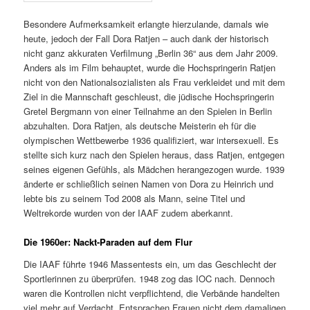
Besondere Aufmerksamkeit erlangte hierzulande, damals wie
heute, jedoch der Fall Dora Ratjen – auch dank der historisch
nicht ganz akkuraten Verfilmung „Berlin 36“ aus dem Jahr 2009.
Anders als im Film behauptet, wurde die Hochspringerin Ratjen
nicht von den Nationalsozialisten als Frau verkleidet und mit dem
Ziel in die Mannschaft geschleust, die jüdische Hochspringerin
Gretel Bergmann von einer Teilnahme an den Spielen in Berlin
abzuhalten. Dora Ratjen, als deutsche Meisterin eh für die
olympischen Wettbewerbe 1936 qualifiziert, war intersexuell. Es
stellte sich kurz nach den Spielen heraus, dass Ratjen, entgegen
seines eigenen Gefühls, als Mädchen herangezogen wurde. 1939
änderte er schließlich seinen Namen von Dora zu Heinrich und
lebte bis zu seinem Tod 2008 als Mann, seine Titel und
Weltrekorde wurden von der IAAF zudem aberkannt.
Die 1960er: Nackt-Paraden auf dem Flur
Die IAAF führte 1946 Massentests ein, um das Geschlecht der
Sportlerinnen zu überprüfen. 1948 zog das IOC nach. Dennoch
waren die Kontrollen nicht verpflichtend, die Verbände handelten
viel mehr auf Verdacht. Entsprachen Frauen nicht dem damaligen