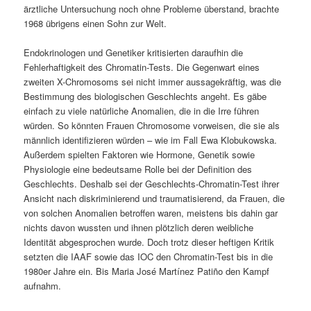
ärztliche Untersuchung noch ohne Probleme überstand, brachte
1968 übrigens einen Sohn zur Welt.
Endokrinologen und Genetiker kritisierten daraufhin die
Fehlerhaftigkeit des Chromatin-Tests. Die Gegenwart eines
zweiten X-Chromosoms sei nicht immer aussagekräftig, was die
Bestimmung des biologischen Geschlechts angeht. Es gäbe
einfach zu viele natürliche Anomalien, die in die Irre führen
würden. So könnten Frauen Chromosome vorweisen, die sie als
männlich identifizieren würden – wie im Fall Ewa Klobukowska.
Außerdem spielten Faktoren wie Hormone, Genetik sowie
Physiologie eine bedeutsame Rolle bei der Definition des
Geschlechts. Deshalb sei der Geschlechts-Chromatin-Test ihrer
Ansicht nach diskriminierend und traumatisierend, da Frauen, die
von solchen Anomalien betroffen waren, meistens bis dahin gar
nichts davon wussten und ihnen plötzlich deren weibliche
Identität abgesprochen wurde. Doch trotz dieser heftigen Kritik
setzten die IAAF sowie das IOC den Chromatin-Test bis in die
1980er Jahre ein. Bis Maria José Martínez Patiño den Kampf
aufnahm.