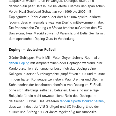
auspacken wollen, taten ihr Übriges. Durchgesickert sind
dennoch ein paar Details. So belieferte Fuentes den spanischen
Verein Real Sociedad Sebastian von 1999 bis 2005 mit
Dopingmitteln. Xabi Alonso, der dort bis 2004 spielte, erklärte
jedoch, dass er niemals etwas von Doping mitbekommen habe.
Die französische Zeitung
Le Monde
brachte außerdem den FC
Barcelona, Real Madrid sowie FC Valencia und Betis Sevilla mit
dem spanischen Doping-Guru in Verbindung.
Doping im deutschen Fußball
Günter Schlipper, Frank Mill, Peter Geyer, Johnny Rep – alle
gaben Doping
mit Amphetaminen oder Captagon während ihrer
Karriere zu. Toni Schumacher beschrieb das Doping seiner
Kollegen in seiner Autobiographie „Anpfiff“ von 1987 und musste
mit den harten Konsequenzen leben. Paul Breitner und Dietmar
Schatzschneider berichteten ebenfalls von Doping im Fußball,
ohne sich allerdings selbst zu belasten. Dies sind nur einige
Beispiele für die nicht unwesentliche Rolle des Dopings im
deutschen Fußball. Des Weiteren
fanden Sporthistoriker heraus
,
dass zumindest der VfB Stuttgart und SC Freiburg Ende der
1970er und Anfang 1980er Jahre regelmäßig mit Anabolika