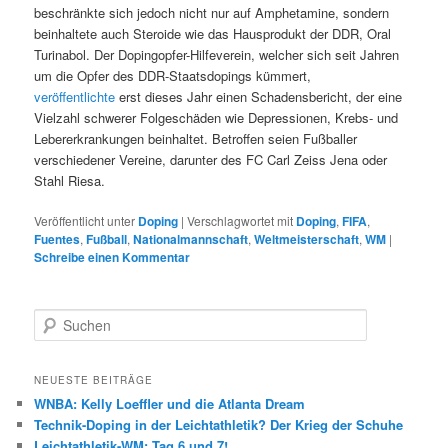
beschränkte sich jedoch nicht nur auf Amphetamine, sondern
beinhaltete auch Steroide wie das Hausprodukt der DDR, Oral
Turinabol. Der Dopingopfer-Hilfeverein, welcher sich seit Jahren
um die Opfer des DDR-Staatsdopings kümmert,
veröffentlichte
erst dieses Jahr einen Schadensbericht, der eine
Vielzahl schwerer Folgeschäden wie Depressionen, Krebs- und
Lebererkrankungen beinhaltet. Betroffen seien Fußballer
verschiedener Vereine, darunter des FC Carl Zeiss Jena oder
Stahl Riesa.
Veröffentlicht unter
Doping
|
Verschlagwortet mit
Doping
,
FIFA
,
Fuentes
,
Fußball
,
Nationalmannschaft
,
Weltmeisterschaft
,
WM
|
Schreibe einen Kommentar
S
u
c
h
NEUESTE BEITRÄGE
e
WNBA: Kelly Loeffler und die Atlanta Dream
n
Technik-Doping in der Leichtathletik? Der Krieg der Schuhe
Leichtathletik-WM: Tag 6 und 7!