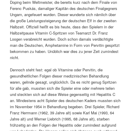
Doping beim Weltmeister, die bereits kurz nach dem Finale von
Ferenc Puskás, damaliger Kapitän des deutschen Finalgegners
Ungarn, angefeuert wurden. Dieser wunderte sich nämlich über
die große Leistungssteigerung der deutschen Elf in der zweiten
Halbzeit. Offiziell heißt es bis heute, dass den Spielern in der
Halbzeitpause Vitamin C-Spritzen von Teamarzt Dr. Franz
Loogen verabreicht wurden. Doch schon damals verdächtigte
man die Deutschen, Amphetamine in Form von Pervitin gespritzt
bekommen zu haben. Unüblich war dies zu jener Zeit zumindest
nicht.
Dennoch steht fest: egal ob Vitamine oder Pervitin, die
gesundheitlichen Folgen dieser medizinischen Behandlung
waren, gelinde gesagt, unglücklich. Da es nicht genug Spritzen
für alle gab, mussten sich die Spieler eine oder mehrere teilen
und steckten sich auf diese Weise gegenseitig mit Hepatitis C
an. Mindestens acht Spieler des deutschen Kaders mussten sich
im November 1954 in Behandlung begeben. Drei Spieler, Richard
Franz Herrmann (1962, 39 Jahre alt) sowie Karl Mai (1993, 64
Jahre alt) und Werner Liebrich (1995, 68 Jahre alt), starben
frühzeitig an den Folgen der Hepatitis oder zumindest aufgrund