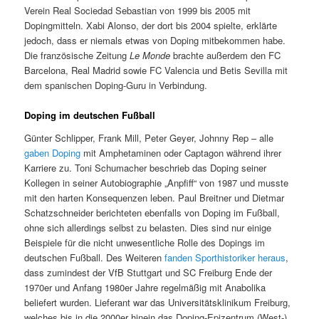
Verein Real Sociedad Sebastian von 1999 bis 2005 mit
Dopingmitteln. Xabi Alonso, der dort bis 2004 spielte, erklärte
jedoch, dass er niemals etwas von Doping mitbekommen habe.
Die französische Zeitung
Le Monde
brachte außerdem den FC
Barcelona, Real Madrid sowie FC Valencia und Betis Sevilla mit
dem spanischen Doping-Guru in Verbindung.
Doping im deutschen Fußball
Günter Schlipper, Frank Mill, Peter Geyer, Johnny Rep – alle
gaben Doping
mit Amphetaminen oder Captagon während ihrer
Karriere zu. Toni Schumacher beschrieb das Doping seiner
Kollegen in seiner Autobiographie „Anpfiff“ von 1987 und musste
mit den harten Konsequenzen leben. Paul Breitner und Dietmar
Schatzschneider berichteten ebenfalls von Doping im Fußball,
ohne sich allerdings selbst zu belasten. Dies sind nur einige
Beispiele für die nicht unwesentliche Rolle des Dopings im
deutschen Fußball. Des Weiteren
fanden Sporthistoriker heraus
,
dass zumindest der VfB Stuttgart und SC Freiburg Ende der
1970er und Anfang 1980er Jahre regelmäßig mit Anabolika
beliefert wurden. Lieferant war das Universitätsklinikum Freiburg,
welches bis in die 2000er hinein das Doping-Epizentrum (West-)