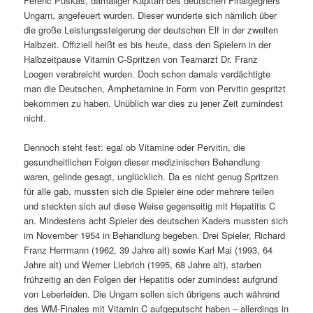
Ferenc Puskás, damaliger Kapitän des deutschen Finalgegners
Ungarn, angefeuert wurden. Dieser wunderte sich nämlich über
die große Leistungssteigerung der deutschen Elf in der zweiten
Halbzeit. Offiziell heißt es bis heute, dass den Spielern in der
Halbzeitpause Vitamin C-Spritzen von Teamarzt Dr. Franz
Loogen verabreicht wurden. Doch schon damals verdächtigte
man die Deutschen, Amphetamine in Form von Pervitin gespritzt
bekommen zu haben. Unüblich war dies zu jener Zeit zumindest
nicht.
Dennoch steht fest: egal ob Vitamine oder Pervitin, die
gesundheitlichen Folgen dieser medizinischen Behandlung
waren, gelinde gesagt, unglücklich. Da es nicht genug Spritzen
für alle gab, mussten sich die Spieler eine oder mehrere teilen
und steckten sich auf diese Weise gegenseitig mit Hepatitis C
an. Mindestens acht Spieler des deutschen Kaders mussten sich
im November 1954 in Behandlung begeben. Drei Spieler, Richard
Franz Herrmann (1962, 39 Jahre alt) sowie Karl Mai (1993, 64
Jahre alt) und Werner Liebrich (1995, 68 Jahre alt), starben
frühzeitig an den Folgen der Hepatitis oder zumindest aufgrund
von Leberleiden. Die Ungarn sollen sich übrigens auch während
des WM-Finales mit Vitamin C aufgeputscht haben – allerdings in