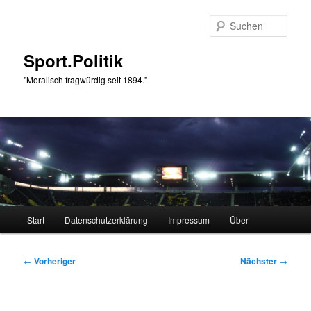
Zum
primären
Such
Inhalt
springen
Sport.Politik
"Moralisch fragwürdig seit 1894."
Hauptmenü
Start
Datenschutzerklärung
Impressum
Über
Beitragsnavigation
←
Vorheriger
Nächster
→