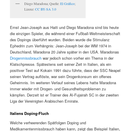
Diego Maradona; Quelle:
El Gráfico
;
Lizenz:
CC BY-SA 3.0
Ernst Jean-Joseph aus Haiti und Diego Maradona sind bis heute
die einzigen Spieler, die während einer Fußball-Weltmeisterschaft
des Dopings überführt wurden. Beiden wurde die Stimulanz
Ephedrin zum Verhängnis: Jean-Joseph bei der WM 1974 in
Deutschland, Maradona 20 Jahre später in den USA. Maradonas
Drogenmissbrauch
war jedoch schon vorher ein Thema in der
Klatschpresse. Spätestens seit seiner Zeit in Italien, als ein
positiver Test auf Kokain 1991 dazu führte, dass der SSC Neapel
seinen Vertrag auflöste, war sein Drogenkonsum ein offenes
Geheimnis. Im weiteren Verlauf seines Lebens hatte Maradona
immer wieder mit Drogen- und Gesundheitsproblemen zu
kämpfen. Derzeit ist er Trainer des Al-Fujairah SC in der zweiten
Liga der Vereinigten Arabischen Emirate.
Italiens Doping-Fluch
Welche verheerenden Spätfolgen Doping und
Medikamentenmissbrauch haben kann, zeigt das Beispiel Italien,