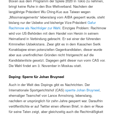
Boxen aus dem Programm der Spiele 2020 in Tokio zu nehmen,
bringt keine Ruhe in den Box-Weltverband. Nachdem der
langjährige Präsident Wu Ching-Kuo aus Taiwan wegen
„Missmanagements“ lebenslang vom AIBA gesperrt wurde, steht
bislang nur der Usbeke und bisherige Vize-Präsident
Gafur
Rachimow als Nachfolger zur Wahl
. Einziges Problem: Rachimow
wird von US-Behörden mit dem Handel von Heroin in seinem
Heimatland in Verbindung gebracht. Er sei einer der führenden
Kriminellen Usbekistans. Zwar gibt es in dem Kasachen Serik
Konakbajew einen potenziellen Gegenkandidaten, dieser wurde
aber aus unerfindlichen Gründen nicht fristgerecht auf die
Kandidatenliste gesetzt. Dagegen geht dieser nun vorm CAS vor.
Die Wahl findet am 3. November in Moskau statt.
Doping: Sperre für Johan Bruyneel
Auch in der Welt des Dopings gibt es Nachrichten. Der
Internationale Sportgerichtshof (CAS)
sperrte Johan Bruyneel
,
ehemaliger Teamchef von Lance Armstrong, lebenslang,
nachdem er ursprünglich für zehn Jahre gesperrt war. Daraufhin
veröffentlichte er auf Twitter einen offenen Brief, in dem er Reue
für seine Taten zeigt, aber gleichzeitig auch die Rechtmäßigkeit