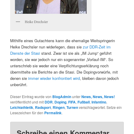
Heike Drechsler
Mithilfe eines Gutachtens kann die ehemalige Weitspringerin
Heike Drechsler nun widerlegen, dass sie
zur DDR-Zeit im
Dienste der Stasi
stand. Zwar ist sie als „IM Jump“ geführt
worden, sie war jedoch nur ein sogenannter „Vorlauf-IM“. So
unterschrieb sie weder eine Verpflichtungserklärung noch
übermittelte sie Berichte an die Stasi. Die Dopingvorwürfe, mit
denen sie
immer wieder konfrontiert wird
, bleiben davon jedoch
unberührt.
Dieser Eintrag wurde von
BlogAdmin
unter
News, News, News!
veröffentlicht und mit
DDR
,
Doping
,
FIFA
,
Fußball
,
Infantino
,
Leichtathletik
,
Radsport
,
Ringen
,
Turnen
verschlagwortet. Setze ein
Lesezeichen für den
Permalink
.
Schreibe einen Kommentar