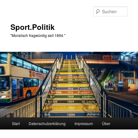
Zum
primären
Such
Inhalt
springen
Sport.Politik
"Moralisch fragwürdig seit 1894."
Hauptmenü
Start
Datenschutzerklärung
Impressum
Über